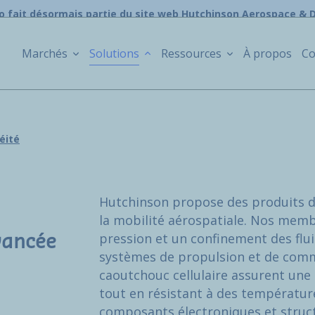
o fait désormais partie du site web Hutchinson Aerospace & 
Marchés
Solutions
Ressources
À propos
Co
éité
Hutchinson propose des produits d’
la mobilité aérospatiale. Nos memb
pression et un confinement des flui
vancée
systèmes de propulsion et de comm
caoutchouc cellulaire assurent une
tout en résistant à des températur
composants électroniques et struc