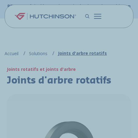
Aller au contenu principal
PFW.aero fait désormais partie du site web Hutchinson
Aerospace & Défense.
Joints d'arbre rotatifs
Accueil
Solutions
Joints rotatifs et joints d'arbre
Joints d'arbre rotatifs