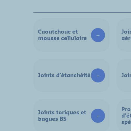
Caoutchouc et
Joi
mousse cellulaire
aé
Joints d'étanchéité
Joi
Pro
Joints toriques et
d'é
bagues BS
spé