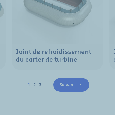
Joint de refroidissement
du carter de turbine
Pagination
Page
Page
Page
1
2
3
Suivant
Page suivante