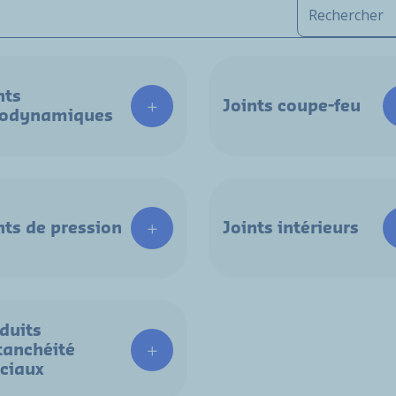
nts
Joints coupe-feu
rodynamiques
nts de pression
Joints intérieurs
duits
tanchéité
ciaux