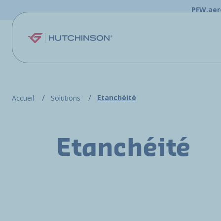
Aller au contenu principal
PFW.aer
Etanchéité
Accueil
Solutions
Etanchéité