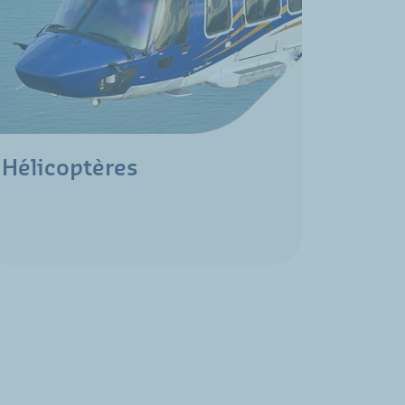
Hélicoptères
Défen