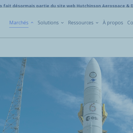
o fait désormais partie du site web Hutchinson Aerospace & 
Marchés
Solutions
Ressources
À propos
Co