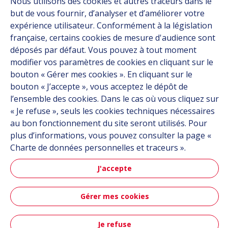
Nous utilisons des cookies et autres traceurs dans le
Carrière
but de vous fournir, d’analyser et d’améliorer votre
expérience utilisateur. Conformément à la législation
Contact
française, certains cookies de mesure d'audience sont
déposés par défaut. Vous pouvez à tout moment
modifier vos paramètres de cookies en cliquant sur le
Suivez-nous
bouton « Gérer mes cookies ». En cliquant sur le
bouton « J’accepte », vous acceptez le dépôt de
Linkedin
l’ensemble des cookies. Dans le cas où vous cliquez sur
Instagram
« Je refuse », seuls les cookies techniques nécessaires
au bon fonctionnement du site seront utilisés. Pour
plus d’informations, vous pouvez consulter la page «
Tous les sites Hutchinson
Charte de données personnelles et traceurs ».
Groupe Hutchinson
J'accepte
Automobile
Gérer mes cookies
Plan du site
CGU
Données personnelles
Crédits
Je refuse
Accessibilité : partiellement conforme