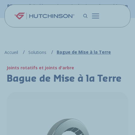
Aller au contenu principal
PFW.aero fait désormais partie du site web Hutchinson
Aerospace & Défense.
Bague de Mise à la Terre
Accueil
Solutions
Joints rotatifs et joints d'arbre
Bague de Mise à la Terre