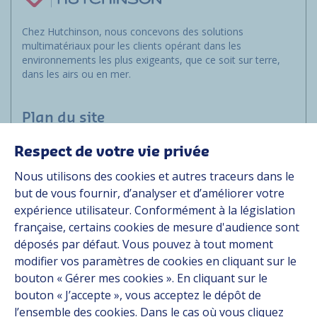
Chez Hutchinson, nous concevons des solutions
multimatériaux pour les clients opérant dans les
environnements les plus exigeants, que ce soit sur terre,
dans les airs ou en mer.
Plan du site
Respect de votre vie privée
Marchés
Nous utilisons des cookies et autres traceurs dans le
Solutions
but de vous fournir, d’analyser et d’améliorer votre
Ressources
expérience utilisateur. Conformément à la législation
À propos
française, certains cookies de mesure d'audience sont
Carrière
déposés par défaut. Vous pouvez à tout moment
Contact
modifier vos paramètres de cookies en cliquant sur le
bouton « Gérer mes cookies ». En cliquant sur le
bouton « J’accepte », vous acceptez le dépôt de
Suivez-nous
l’ensemble des cookies. Dans le cas où vous cliquez