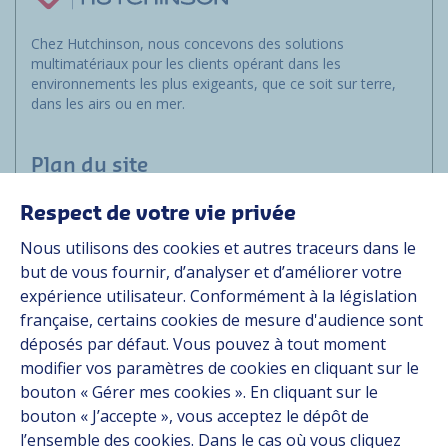
Chez Hutchinson, nous concevons des solutions
multimatériaux pour les clients opérant dans les
environnements les plus exigeants, que ce soit sur terre,
dans les airs ou en mer.
Plan du site
Respect de votre vie privée
Marchés
Nous utilisons des cookies et autres traceurs dans le
Solutions
but de vous fournir, d’analyser et d’améliorer votre
Ressources
expérience utilisateur. Conformément à la législation
À propos
française, certains cookies de mesure d'audience sont
Carrière
déposés par défaut. Vous pouvez à tout moment
Contact
modifier vos paramètres de cookies en cliquant sur le
bouton « Gérer mes cookies ». En cliquant sur le
bouton « J’accepte », vous acceptez le dépôt de
Suivez-nous
l’ensemble des cookies. Dans le cas où vous cliquez