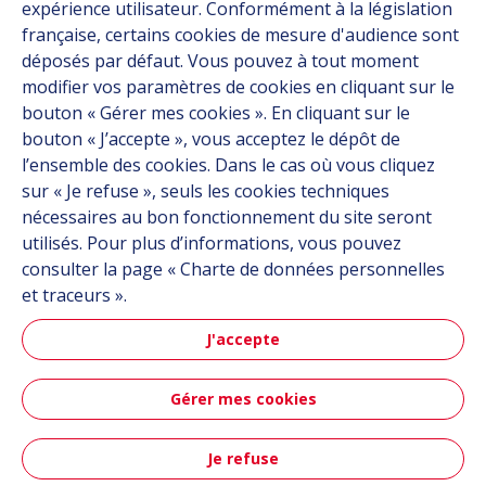
expérience utilisateur. Conformément à la législation
À propos
française, certains cookies de mesure d'audience sont
Carrière
déposés par défaut. Vous pouvez à tout moment
Contact
modifier vos paramètres de cookies en cliquant sur le
bouton « Gérer mes cookies ». En cliquant sur le
bouton « J’accepte », vous acceptez le dépôt de
Suivez-nous
l’ensemble des cookies. Dans le cas où vous cliquez
sur « Je refuse », seuls les cookies techniques
Linkedin
nécessaires au bon fonctionnement du site seront
utilisés. Pour plus d’informations, vous pouvez
Instagram
consulter la page « Charte de données personnelles
et traceurs ».
Tous les sites Hutchinson
J'accepte
Groupe Hutchinson
Gérer mes cookies
Automobile
Je refuse
Plan du site
CGU
Données personnelles
Crédits