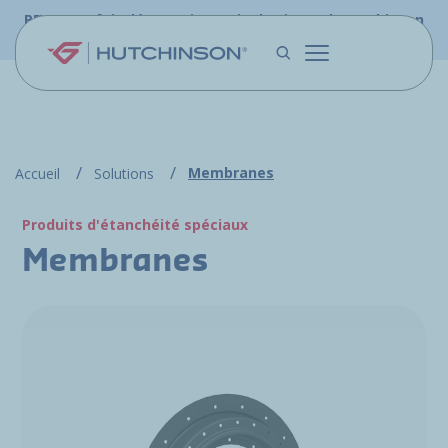
Aller au contenu principal
PFW.aero fait désormais partie du site web Hutchinson
Aerospace & Défense.
Membranes
Accueil
Solutions
Produits d'étanchéité spéciaux
Membranes