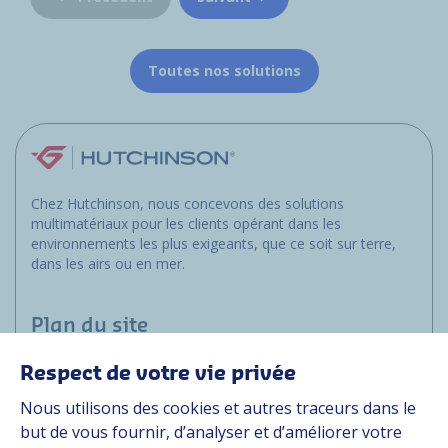
Toutes nos solutions
Chez Hutchinson, nous concevons des solutions
multimatériaux pour les clients opérant dans les
environnements les plus exigeants, que ce soit sur terre,
dans les airs ou en mer.
Plan du site
Respect de votre vie privée
Marchés
Nous utilisons des cookies et autres traceurs dans le
Solutions
but de vous fournir, d’analyser et d’améliorer votre
Ressources