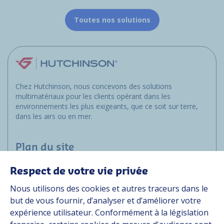
Toutes nos solutions
Chez Hutchinson, nous concevons des solutions
multimatériaux pour les clients opérant dans les
environnements les plus exigeants, que ce soit sur terre,
dans les airs ou en mer.
Plan du site
Respect de votre vie privée
Marchés
Nous utilisons des cookies et autres traceurs dans le
Solutions
but de vous fournir, d’analyser et d’améliorer votre
Ressources
expérience utilisateur. Conformément à la législation
À propos