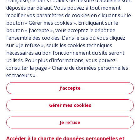
française, certains cookies de mesure d'audience sont
Carrière
déposés par défaut. Vous pouvez à tout moment
Contact
modifier vos paramètres de cookies en cliquant sur le
bouton « Gérer mes cookies ». En cliquant sur le
bouton « J’accepte », vous acceptez le dépôt de
Suivez-nous
l’ensemble des cookies. Dans le cas où vous cliquez
sur « Je refuse », seuls les cookies techniques
Linkedin
nécessaires au bon fonctionnement du site seront
utilisés. Pour plus d’informations, vous pouvez
Instagram
consulter la page « Charte de données personnelles
et traceurs ».
Tous les sites Hutchinson
J'accepte
Groupe Hutchinson
Gérer mes cookies
Automobile
Je refuse
Plan du site
CGU
Données personnelles
Crédits
Contact
Accessibilité : partiellement conforme
Accéder à la charte de données personnelles et