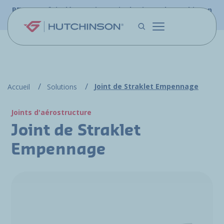
Aller au contenu principal
PFW.aero fait désormais partie du site web Hutchinson
Aerospace & Défense.
Joint de Straklet Empennage
Accueil
Solutions
Joints d'aérostructure
Joint de Straklet
Empennage