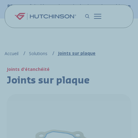
Aller au contenu principal
PFW.aero fait désormais partie du site web Hutchinson
Aerospace & Défense.
Joints sur plaque
Accueil
Solutions
Joints d'étanchéité
Joints sur plaque