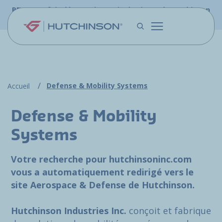
Aller au contenu principal
PFW.aero fait désormais partie du site web Hutchinson
Aerospace & Défense.
Defense & Mobility Systems
Accueil
Defense & Mobility
Systems
Votre recherche pour hutchinsoninc.com
vous a automatiquement redirigé vers le
site Aerospace & Defense de Hutchinson.
Hutchinson Industries Inc.
conçoit et fabrique