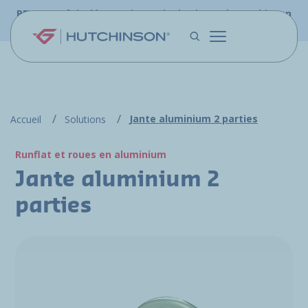
Aller au contenu principal
PFW.aero fait désormais partie du site web Hutchinson
Aerospace & Défense.
Jante aluminium 2 parties
Accueil
Solutions
Runflat et roues en aluminium
Jante aluminium 2
parties