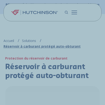
Aller au contenu principal
PFW.aero fait désormais partie du site web Hutchinson
Aerospace & Défense.
Accueil
Solutions
Réservoir à carburant protégé auto-obturant
Protection du réservoir de carburant
Réservoir à carburant
protégé auto-obturant