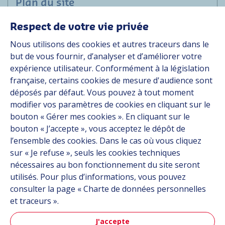
Plan du site
Respect de votre vie privée
Marchés
Nous utilisons des cookies et autres traceurs dans le
Solutions
but de vous fournir, d’analyser et d’améliorer votre
Ressources
expérience utilisateur. Conformément à la législation
À propos
française, certains cookies de mesure d'audience sont
Carrière
déposés par défaut. Vous pouvez à tout moment
Contact
modifier vos paramètres de cookies en cliquant sur le
bouton « Gérer mes cookies ». En cliquant sur le
bouton « J’accepte », vous acceptez le dépôt de
Suivez-nous
l’ensemble des cookies. Dans le cas où vous cliquez
sur « Je refuse », seuls les cookies techniques
Linkedin
nécessaires au bon fonctionnement du site seront
utilisés. Pour plus d’informations, vous pouvez
Instagram
consulter la page « Charte de données personnelles
et traceurs ».
Tous les sites Hutchinson
J'accepte