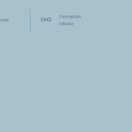
Conception
èreté
robuste