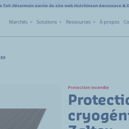
o fait désormais partie du site web Hutchinson Aerospace & 
Marchés
Solutions
Ressources
À propos
Co
tex
Protection incendie
Protecti
cryogén