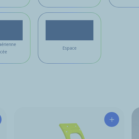
aérienne
Espace
cée