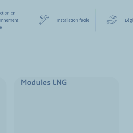
ction en
ronnement
Installation facile
Lég
le
Modules LNG