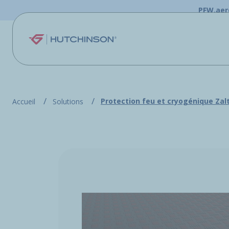
Aller au contenu principal
PFW.aer
Protection feu et cryogénique Zal
Accueil
Solutions