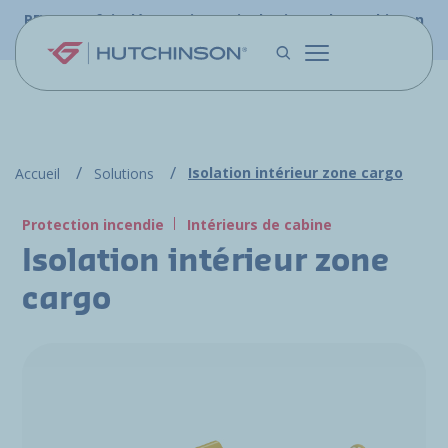
Aller au contenu principal
PFW.aero fait désormais partie du site web Hutchinson
Aerospace & Défense.
Isolation intérieur zone cargo
Accueil
Solutions
Protection incendie
Intérieurs de cabine
Isolation intérieur zone
cargo