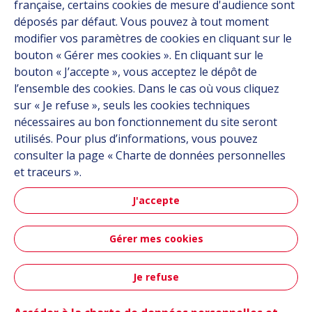
française, certains cookies de mesure d'audience sont
Carrière
déposés par défaut. Vous pouvez à tout moment
Contact
modifier vos paramètres de cookies en cliquant sur le
bouton « Gérer mes cookies ». En cliquant sur le
bouton « J’accepte », vous acceptez le dépôt de
Suivez-nous
l’ensemble des cookies. Dans le cas où vous cliquez
sur « Je refuse », seuls les cookies techniques
Linkedin
nécessaires au bon fonctionnement du site seront
utilisés. Pour plus d’informations, vous pouvez
Instagram
consulter la page « Charte de données personnelles
et traceurs ».
Tous les sites Hutchinson
J'accepte
Groupe Hutchinson
Gérer mes cookies
Automobile
Je refuse
Plan du site
CGU
Données personnelles
Crédits
Contact
Accessibilité : partiellement conforme