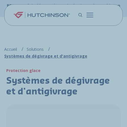
Aller au contenu principal
PFW.aero fait désormais partie du site web Hutchinson
Aerospace & Défense.
Accueil
Solutions
Systèmes de dégivrage et d'antigivrage
Protection glace
Systèmes de dégivrage
et d'antigivrage