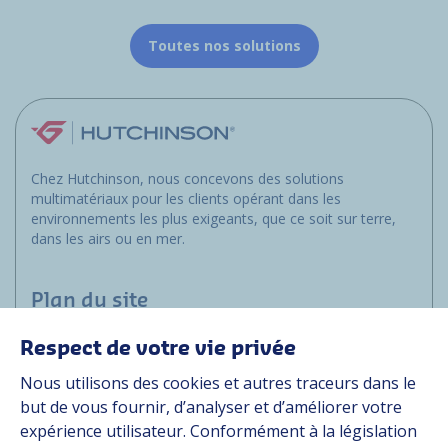
Toutes nos solutions
Chez Hutchinson, nous concevons des solutions
multimatériaux pour les clients opérant dans les
environnements les plus exigeants, que ce soit sur terre,
dans les airs ou en mer.
Plan du site
Respect de votre vie privée
Marchés
Nous utilisons des cookies et autres traceurs dans le
Solutions
but de vous fournir, d’analyser et d’améliorer votre
Ressources
expérience utilisateur. Conformément à la législation
À propos