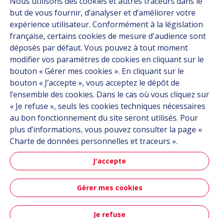
Nous utilisons des cookies et autres traceurs dans le
Carrière
but de vous fournir, d’analyser et d’améliorer votre
expérience utilisateur. Conformément à la législation
Contact
française, certains cookies de mesure d'audience sont
déposés par défaut. Vous pouvez à tout moment
modifier vos paramètres de cookies en cliquant sur le
Suivez-nous
bouton « Gérer mes cookies ». En cliquant sur le
bouton « J’accepte », vous acceptez le dépôt de
Linkedin
l’ensemble des cookies. Dans le cas où vous cliquez sur
Instagram
« Je refuse », seuls les cookies techniques nécessaires
au bon fonctionnement du site seront utilisés. Pour
plus d’informations, vous pouvez consulter la page «
Tous les sites Hutchinson
Charte de données personnelles et traceurs ».
Groupe Hutchinson
J'accepte
Automobile
Gérer mes cookies
Plan du site
CGU
Données personnelles
Crédits
Je refuse
Accessibilité : partiellement conforme