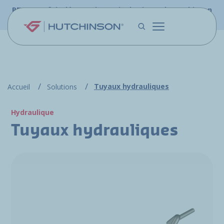
Aller au contenu principal
PFW.aero fait désormais partie du site web Hutchinson
Aerospace & Défense.
Tuyaux hydrauliques
Accueil
Solutions
Hydraulique
Tuyaux hydrauliques