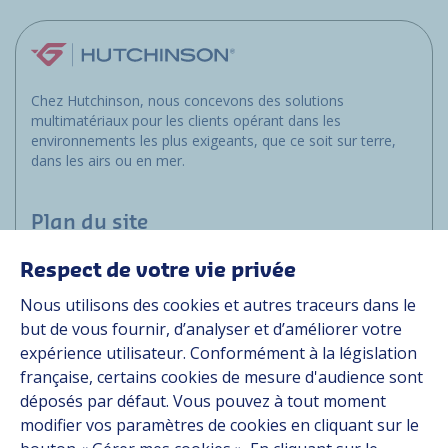
Chez Hutchinson, nous concevons des solutions
multimatériaux pour les clients opérant dans les
environnements les plus exigeants, que ce soit sur terre,
dans les airs ou en mer.
Plan du site
Respect de votre vie privée
Marchés
Nous utilisons des cookies et autres traceurs dans le
Solutions
but de vous fournir, d’analyser et d’améliorer votre
Ressources
expérience utilisateur. Conformément à la législation
À propos
française, certains cookies de mesure d'audience sont
Carrière
déposés par défaut. Vous pouvez à tout moment
Contact
modifier vos paramètres de cookies en cliquant sur le