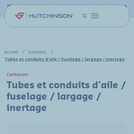
Aller au contenu principal
PFW.aero fait désormais partie du site web Hutchinson
Aerospace & Défense.
Accueil
Solutions
Tubes et conduits d'aile / fuselage / largage / inertage
Carburant
Tubes et conduits d'aile /
fuselage / largage /
inertage