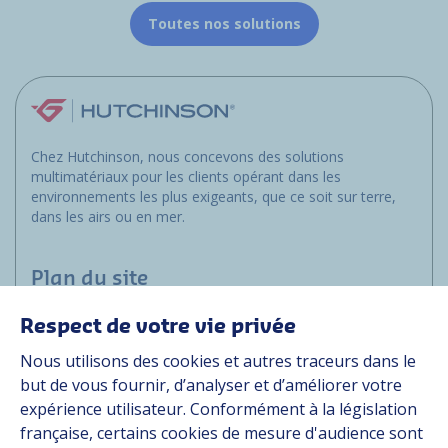
Toutes nos solutions
Chez Hutchinson, nous concevons des solutions
multimatériaux pour les clients opérant dans les
environnements les plus exigeants, que ce soit sur terre,
dans les airs ou en mer.
Plan du site
Respect de votre vie privée
Marchés
Nous utilisons des cookies et autres traceurs dans le
Solutions
but de vous fournir, d’analyser et d’améliorer votre
Ressources
expérience utilisateur. Conformément à la législation
À propos
française, certains cookies de mesure d'audience sont
Carrière