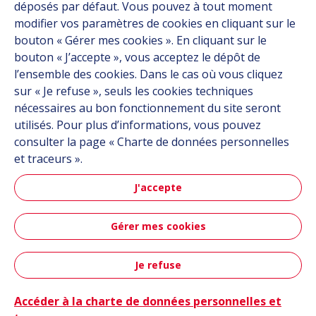
déposés par défaut. Vous pouvez à tout moment
Contact
modifier vos paramètres de cookies en cliquant sur le
bouton « Gérer mes cookies ». En cliquant sur le
bouton « J’accepte », vous acceptez le dépôt de
Suivez-nous
l’ensemble des cookies. Dans le cas où vous cliquez
sur « Je refuse », seuls les cookies techniques
Linkedin
nécessaires au bon fonctionnement du site seront
utilisés. Pour plus d’informations, vous pouvez
Instagram
consulter la page « Charte de données personnelles
et traceurs ».
Tous les sites Hutchinson
J'accepte
Groupe Hutchinson
Gérer mes cookies
Automobile
Je refuse
Plan du site
CGU
Données personnelles
Crédits
Contact
Accessibilité : partiellement conforme
Accéder à la charte de données personnelles et