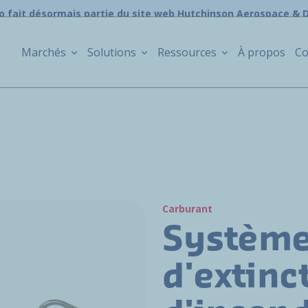
o fait désormais partie du site web Hutchinson Aerospace & 
Marchés
Solutions
Ressources
À propos
Co
Carburant
Systèm
d'extinc