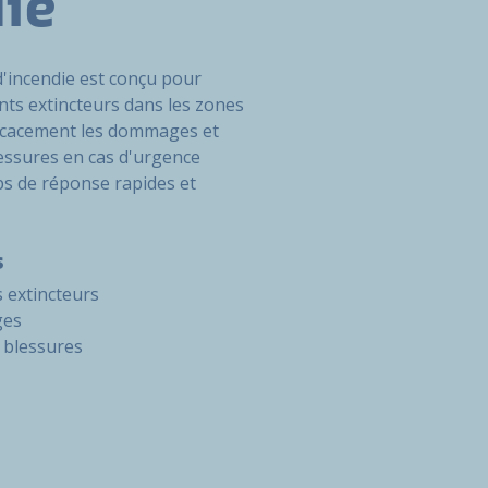
ie
d'incendie est conçu pour
nts extincteurs dans les zones
fficacement les dommages et
lessures en cas d'urgence
mps de réponse rapides et
s
s extincteurs
ges
 blessures