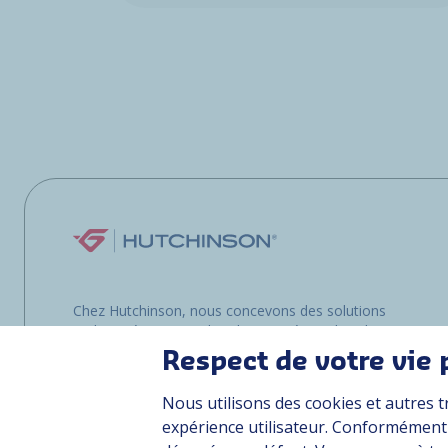
Chez Hutchinson, nous concevons des solutions
multimatériaux pour les clients opérant dans les
environnements les plus exigeants, que ce soit
Respect de votre vie 
sur terre, dans les airs ou en mer.
Nous utilisons des cookies et autres t
expérience utilisateur. Conformément à