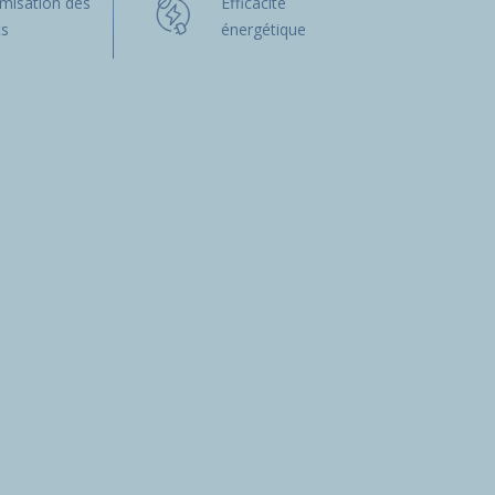
misation des
Efficacité
ts
énergétique