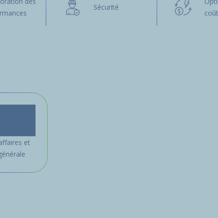
oration des
Opti
Sécurité
ormances
coû
affaires et
générale