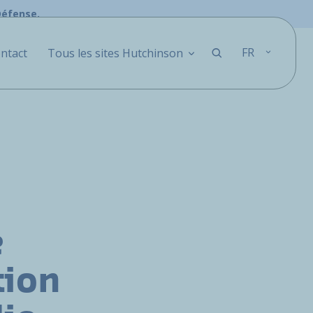
Défense.
FR
ntact
Tous les sites Hutchinson
e
tion