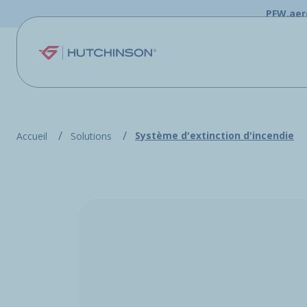
Aller au contenu principal
PFW.aer
Système d'extinction d'incendie
Accueil
Solutions