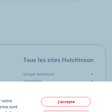
Tous les sites Hutchinson
Groupe Hutchinson
Automobile
r votre
J'accepte
ience sont