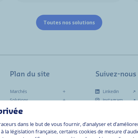
Toutes nos solutions
Plan du site
Suivez-nous
Marchés
Linkedin
Solutions
Instagram
Ressources
privée
À propos
raceurs dans le but de vous fournir, d’analyser et d’améliore
Carrière
 la législation française, certains cookies de mesure d'aud
Contact