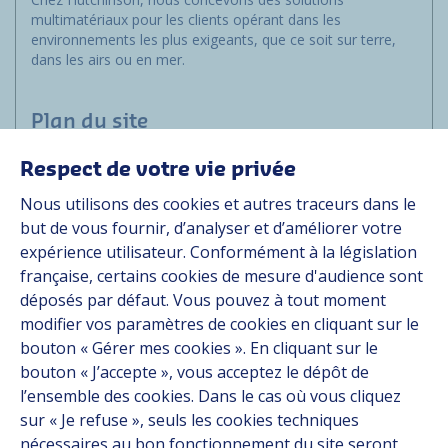
multimatériaux pour les clients opérant dans les
environnements les plus exigeants, que ce soit sur terre,
dans les airs ou en mer.
Plan du site
Respect de votre vie privée
Marchés
Nous utilisons des cookies et autres traceurs dans le
Solutions
but de vous fournir, d’analyser et d’améliorer votre
Ressources
expérience utilisateur. Conformément à la législation
À propos
française, certains cookies de mesure d'audience sont
Carrière
déposés par défaut. Vous pouvez à tout moment
Contact
modifier vos paramètres de cookies en cliquant sur le
bouton « Gérer mes cookies ». En cliquant sur le
bouton « J’accepte », vous acceptez le dépôt de
Suivez-nous
l’ensemble des cookies. Dans le cas où vous cliquez
sur « Je refuse », seuls les cookies techniques
Linkedin
nécessaires au bon fonctionnement du site seront