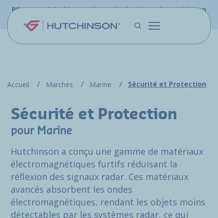
Aller au contenu principal
PFW.aero fait désormais partie du site web Hutchinson
Aerospace & Défense.
Sécurité et Protection
Accueil
Marchés
Marine
Sécurité et Protection
pour Marine
Hutchinson a conçu une gamme de matériaux
électromagnétiques furtifs réduisant la
réflexion des signaux radar. Ces matériaux
avancés absorbent les ondes
électromagnétiques, rendant les objets moins
détectables par les systèmes radar, ce qui