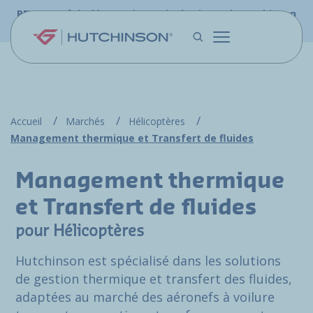
Aller au contenu principal
PFW.aero fait désormais partie du site web Hutchinson
Aerospace & Défense.
Accueil
Marchés
Hélicoptères
Management thermique et Transfert de fluides
Management thermique
et Transfert de fluides
pour Hélicoptères
Hutchinson est spécialisé dans les solutions
de gestion thermique et transfert des fluides,
adaptées au marché des aéronefs à voilure