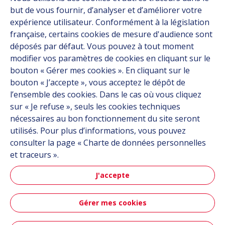
but de vous fournir, d’analyser et d’améliorer votre
expérience utilisateur. Conformément à la législation
Chez Hutchinson, nous concevons des solutions
française, certains cookies de mesure d'audience sont
multimatériaux pour les clients opérant dans les
déposés par défaut. Vous pouvez à tout moment
environnements les plus exigeants, que ce soit sur terre,
modifier vos paramètres de cookies en cliquant sur le
dans les airs ou en mer.
bouton « Gérer mes cookies ». En cliquant sur le
bouton « J’accepte », vous acceptez le dépôt de
Plan du site
l’ensemble des cookies. Dans le cas où vous cliquez
sur « Je refuse », seuls les cookies techniques
nécessaires au bon fonctionnement du site seront
Marchés
utilisés. Pour plus d’informations, vous pouvez
Solutions
consulter la page « Charte de données personnelles
Ressources
et traceurs ».
À propos
J'accepte
Carrière
Contact
Gérer mes cookies