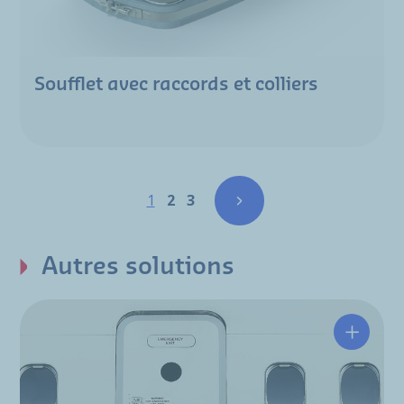
Soufflet avec raccords et colliers
Pagination
Page
Page
Page
1
2
3
Autres solutions