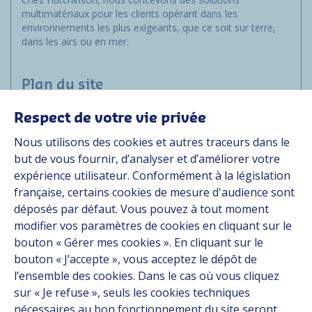
multimatériaux pour les clients opérant dans les
environnements les plus exigeants, que ce soit sur terre,
dans les airs ou en mer.
Plan du site
Respect de votre vie privée
Marchés
Nous utilisons des cookies et autres traceurs dans le
Solutions
but de vous fournir, d’analyser et d’améliorer votre
Ressources
expérience utilisateur. Conformément à la législation
À propos
française, certains cookies de mesure d'audience sont
Carrière
déposés par défaut. Vous pouvez à tout moment
Contact
modifier vos paramètres de cookies en cliquant sur le
bouton « Gérer mes cookies ». En cliquant sur le
bouton « J’accepte », vous acceptez le dépôt de
Suivez-nous
l’ensemble des cookies. Dans le cas où vous cliquez
sur « Je refuse », seuls les cookies techniques
Linkedin
nécessaires au bon fonctionnement du site seront