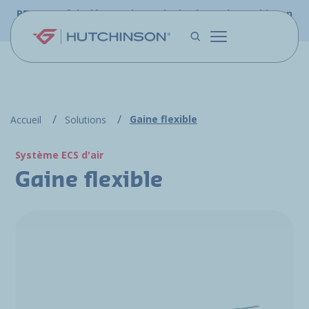
Aller au contenu principal
PFW.aero fait désormais partie du site web Hutchinson
Aerospace & Défense.
Gaine flexible
Accueil
Solutions
Système ECS d'air
Gaine flexible