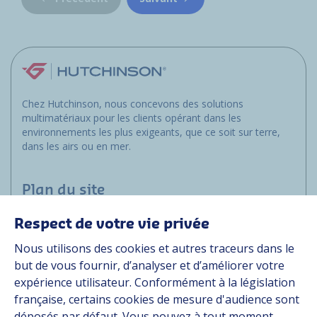
Chez Hutchinson, nous concevons des solutions
multimatériaux pour les clients opérant dans les
environnements les plus exigeants, que ce soit sur terre,
dans les airs ou en mer.
Plan du site
Respect de votre vie privée
Marchés
Nous utilisons des cookies et autres traceurs dans le
Solutions
but de vous fournir, d’analyser et d’améliorer votre
Ressources
expérience utilisateur. Conformément à la législation
À propos
française, certains cookies de mesure d'audience sont
Carrière
déposés par défaut. Vous pouvez à tout moment