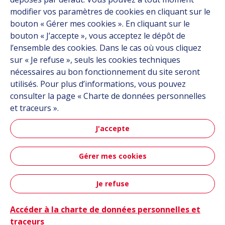
Contact
modifier vos paramètres de cookies en cliquant sur le
bouton « Gérer mes cookies ». En cliquant sur le
bouton « J’accepte », vous acceptez le dépôt de
Suivez-nous
l’ensemble des cookies. Dans le cas où vous cliquez
sur « Je refuse », seuls les cookies techniques
Linkedin
nécessaires au bon fonctionnement du site seront
utilisés. Pour plus d’informations, vous pouvez
Instagram
consulter la page « Charte de données personnelles
et traceurs ».
Tous les sites Hutchinson
J'accepte
Groupe Hutchinson
Gérer mes cookies
Automobile
Je refuse
Plan du site
CGU
Données personnelles
Crédits
Contact
Accessibilité : partiellement conforme
Accéder à la charte de données personnelles et
traceurs