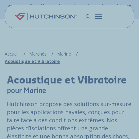
Aller au contenu principal
PFW.aero fait désormais partie du site web Hutchinson
Aerospace & Défense.
Accueil
Marchés
Marine
Acoustique et Vibratoire
Acoustique et Vibratoire
pour Marine
Hutchinson propose des solutions sur-mesure
pour les applications navales, conçues pour
faire face à des conditions extrêmes. Nos
pièces d’isolations offrent une grande
élasticité et une bonne absorption des chocs,