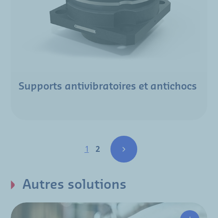
Supports antivibratoires et antichocs
Pagination
Page
Page
1
2
Autres solutions