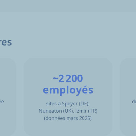
res
~2 200
employés
ée
d
sites à Speyer (DE),
Nuneaton (UK), Izmir (TR)
(données mars 2025)