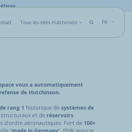
Défense.
FR
ntact
Tous les sites Hutchinson
ospace vous a automatiquement
 Defense de Hutchinson.
de rang 1
historique de
systèmes de
 structuraux et de
réservoirs
s d’ordre aéronautiques. Fort de
100+
lle “
made in Germany
”, PFW associe