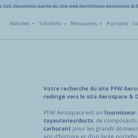
o fait désormais partie du site web Hutchinson Aerospace & 
Marchés
Solutions
Ressources
À propos
Co
Votre recherche du site PFW Aer
redirigé vers le site Aerospace &
PFW Aerospace est un
fournisseur 
tuyauteries/ducts
, de composants
carburant
pour les grands donneur
ans d’histoire et d’un large portefeui