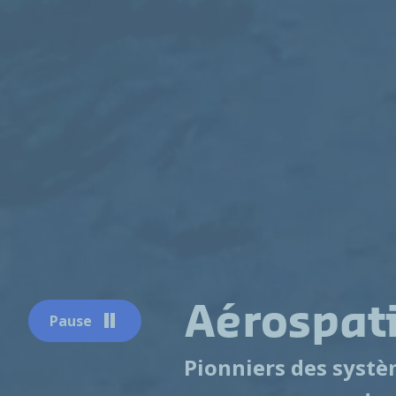
Aérospat
Pause
Pionniers des systèm