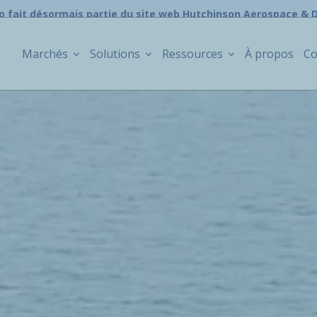
o fait désormais partie du site web Hutchinson Aerospace & 
Marchés
Solutions
Ressources
À propos
Co