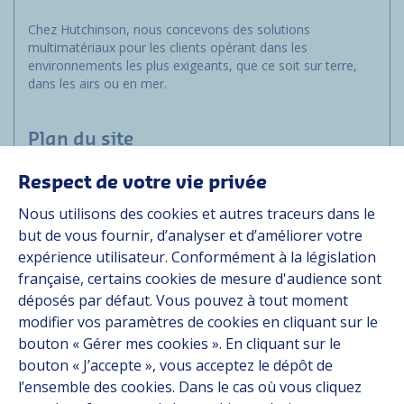
Chez Hutchinson, nous concevons des solutions
multimatériaux pour les clients opérant dans les
environnements les plus exigeants, que ce soit sur terre,
dans les airs ou en mer.
Plan du site
Respect de votre vie privée
Marchés
Nous utilisons des cookies et autres traceurs dans le
Solutions
but de vous fournir, d’analyser et d’améliorer votre
Ressources
expérience utilisateur. Conformément à la législation
À propos
française, certains cookies de mesure d'audience sont
Carrière
déposés par défaut. Vous pouvez à tout moment
Contact
modifier vos paramètres de cookies en cliquant sur le
bouton « Gérer mes cookies ». En cliquant sur le
bouton « J’accepte », vous acceptez le dépôt de
Suivez-nous
l’ensemble des cookies. Dans le cas où vous cliquez