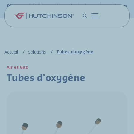
Aller au contenu principal
PFW.aero fait désormais partie du site web Hutchinson
Aerospace & Défense.
Tubes d'oxygène
Accueil
Solutions
Air et Gaz
Tubes d'oxygène