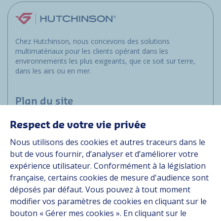
Chez Hutchinson, nous concevons des solutions
multimatériaux pour les clients opérant dans les
environnements les plus exigeants, que ce soit sur terre,
dans les airs ou en mer.
Plan du site
Respect de votre vie privée
Marchés
Nous utilisons des cookies et autres traceurs dans le
Solutions
but de vous fournir, d’analyser et d’améliorer votre
Ressources
expérience utilisateur. Conformément à la législation
À propos
française, certains cookies de mesure d'audience sont
Carrière
déposés par défaut. Vous pouvez à tout moment
Contact
modifier vos paramètres de cookies en cliquant sur le
bouton « Gérer mes cookies ». En cliquant sur le