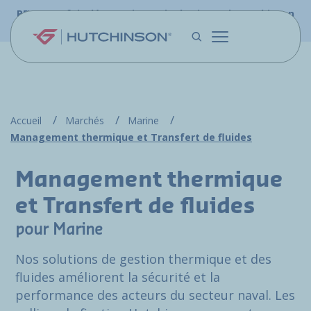
Aller au contenu principal
PFW.aero fait désormais partie du site web Hutchinson
Aerospace & Défense.
Accueil
Marchés
Marine
Management thermique et Transfert de fluides
Management thermique
et Transfert de fluides
pour Marine
Nos solutions de gestion thermique et des
fluides améliorent la sécurité et la
performance des acteurs du secteur naval. Les