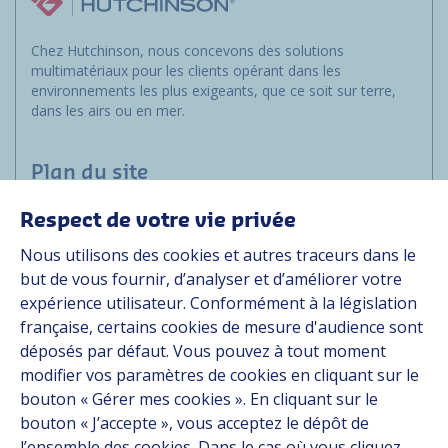
Chez Hutchinson, nous concevons des solutions
multimatériaux pour les clients opérant dans les
environnements les plus exigeants, que ce soit sur terre,
dans les airs ou en mer.
Plan du site
Respect de votre vie privée
Marchés
Nous utilisons des cookies et autres traceurs dans le
Solutions
but de vous fournir, d’analyser et d’améliorer votre
Ressources
expérience utilisateur. Conformément à la législation
À propos
française, certains cookies de mesure d'audience sont
Carrière
déposés par défaut. Vous pouvez à tout moment
Contact
modifier vos paramètres de cookies en cliquant sur le
bouton « Gérer mes cookies ». En cliquant sur le
bouton « J’accepte », vous acceptez le dépôt de
Suivez-nous
l’ensemble des cookies. Dans le cas où vous cliquez