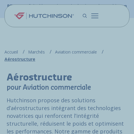
Aller au contenu principal
PFW.aero fait désormais partie du site web Hutchinson
Aerospace & Défense.
Accueil
Marchés
Aviation commerciale
Aérostructure
Aérostructure
pour Aviation commerciale
Hutchinson propose des solutions
d’aérostructures intégrant des technologies
novatrices qui renforcent l’intégrité
structurelle, réduisent le poids et optimisent
les performances. Notre gamme de produits