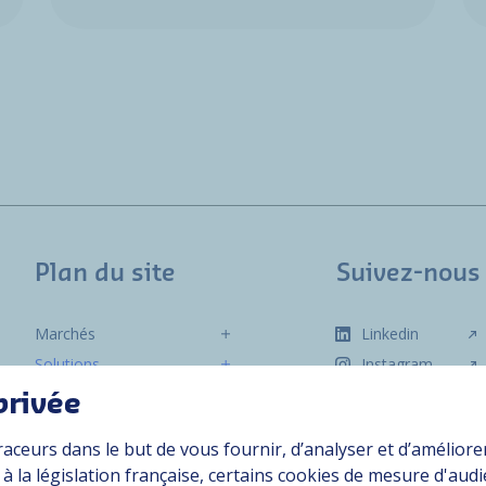
Plan du site
Suivez-nous
Marchés
Linkedin
Solutions
Instagram
Ressources
privée
À propos
raceurs dans le but de vous fournir, d’analyser et d’améliore
Carrière
 la législation française, certains cookies de mesure d'aud
Contact