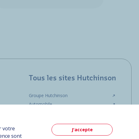
Tous les sites Hutchinson
Groupe Hutchinson
Automobile
r votre
J'accepte
ience sont