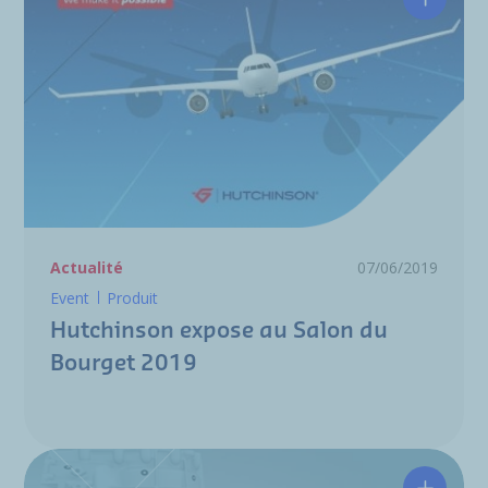
Hutchin
Actualité
07/06/2019
Event
Produit
Hutchinson expose au Salon du
Bourget 2019