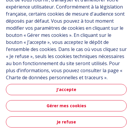
Carrière
expérience utilisateur. Conformément à la législation
Contact
française, certains cookies de mesure d'audience sont
déposés par défaut. Vous pouvez à tout moment
modifier vos paramètres de cookies en cliquant sur le
Suivez-nous
bouton « Gérer mes cookies ». En cliquant sur le
bouton « J’accepte », vous acceptez le dépôt de
Linkedin
l’ensemble des cookies. Dans le cas où vous cliquez sur
Instagram
« Je refuse », seuls les cookies techniques nécessaires
au bon fonctionnement du site seront utilisés. Pour
plus d’informations, vous pouvez consulter la page «
Tous les sites Hutchinson
Charte de données personnelles et traceurs ».
J'accepte
Groupe Hutchinson
Automobile
Gérer mes cookies
Plan du site
CGU
Données personnelles
Crédits
Je refuse
Accessibilité : partiellement conforme