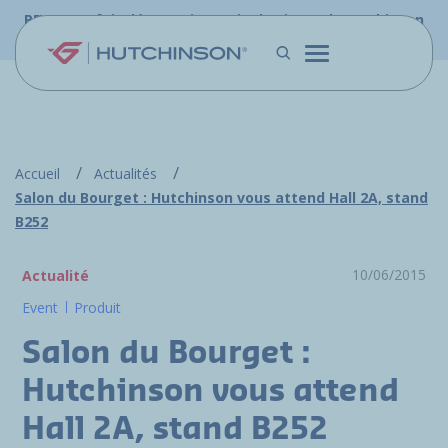
Aller au contenu principal
PFW.aero fait désormais partie du site web Hutchinson
Aerospace & Défense.
Accueil
Actualités
Salon du Bourget : Hutchinson vous attend Hall 2A, stand
B252
10/06/2015
Actualité
Event
Produit
Salon du Bourget :
Hutchinson vous attend
Hall 2A, stand B252