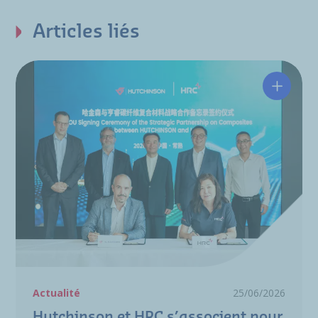
Articles liés
Hutchin
Actualité
25/06/2026
Hutchinson et HRC s’associent pour