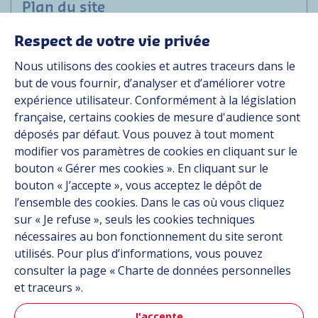
Plan du site
Respect de votre vie privée
Marchés
Nous utilisons des cookies et autres traceurs dans le
Solutions
but de vous fournir, d’analyser et d’améliorer votre
Ressources
expérience utilisateur. Conformément à la législation
À propos
française, certains cookies de mesure d'audience sont
Carrière
déposés par défaut. Vous pouvez à tout moment
Contact
modifier vos paramètres de cookies en cliquant sur le
bouton « Gérer mes cookies ». En cliquant sur le
bouton « J’accepte », vous acceptez le dépôt de
Suivez-nous
l’ensemble des cookies. Dans le cas où vous cliquez
sur « Je refuse », seuls les cookies techniques
Linkedin
nécessaires au bon fonctionnement du site seront
utilisés. Pour plus d’informations, vous pouvez
Instagram
consulter la page « Charte de données personnelles
et traceurs ».
Tous les sites Hutchinson
J'accepte