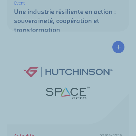
Event
Une industrie résiliente en action :
souveraineté, coopération et
transformation
Hutchin
Actualité
02/06/2026