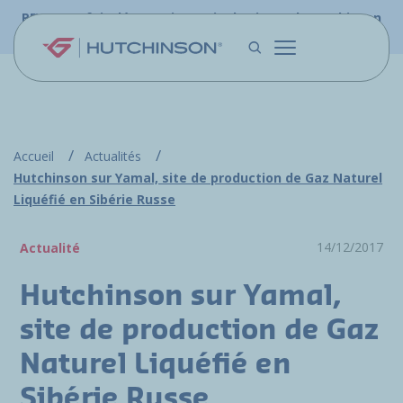
Aller au contenu principal
PFW.aero fait désormais partie du site web Hutchinson
Aerospace & Défense.
Accueil
Actualités
Hutchinson sur Yamal, site de production de Gaz Naturel
Liquéfié en Sibérie Russe
14/12/2017
Actualité
Hutchinson sur Yamal,
site de production de Gaz
Naturel Liquéfié en
Sibérie Russe