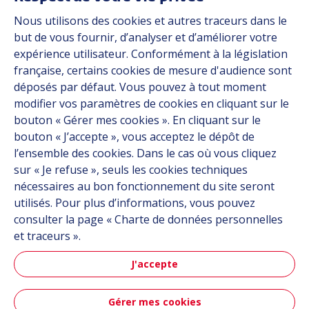
Marchés
Nous utilisons des cookies et autres traceurs dans le
Solutions
but de vous fournir, d’analyser et d’améliorer votre
Ressources
expérience utilisateur. Conformément à la législation
À propos
française, certains cookies de mesure d'audience sont
Carrière
déposés par défaut. Vous pouvez à tout moment
Contact
modifier vos paramètres de cookies en cliquant sur le
bouton « Gérer mes cookies ». En cliquant sur le
bouton « J’accepte », vous acceptez le dépôt de
Suivez-nous
l’ensemble des cookies. Dans le cas où vous cliquez
sur « Je refuse », seuls les cookies techniques
Linkedin
nécessaires au bon fonctionnement du site seront
utilisés. Pour plus d’informations, vous pouvez
Instagram
consulter la page « Charte de données personnelles
et traceurs ».
Tous les sites Hutchinson
J'accepte
Groupe Hutchinson
Gérer mes cookies
Automobile