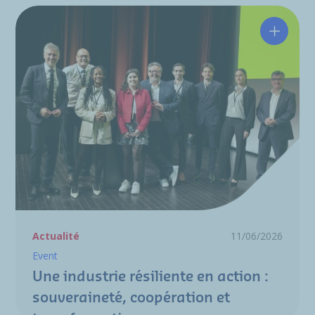
Une ind
Actualité
11/06/2026
Event
Une industrie résiliente en action :
souveraineté, coopération et