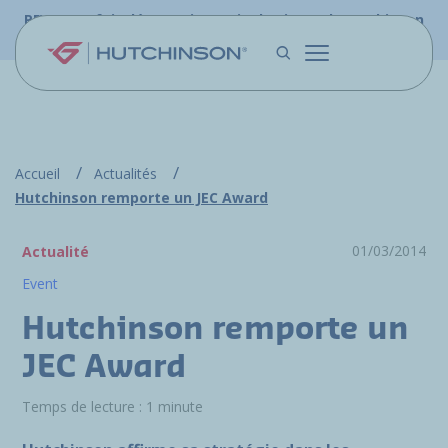
Aller au contenu principal
PFW.aero fait désormais partie du site web Hutchinson
Aerospace & Défense.
Accueil
Actualités
Hutchinson remporte un JEC Award
01/03/2014
Actualité
Event
Hutchinson remporte un
JEC Award
Temps de lecture : 1 minute