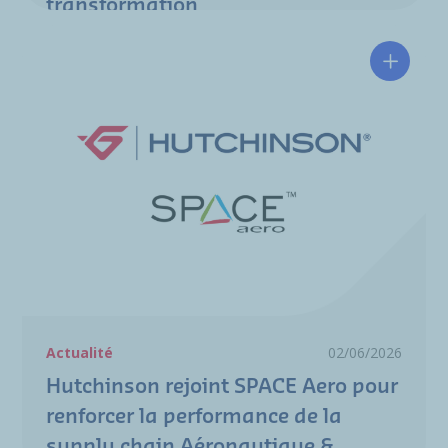
transformation
Hutchin
Actualité
02/06/2026
Hutchinson rejoint SPACE Aero pour
renforcer la performance de la
supply chain Aéronautique &