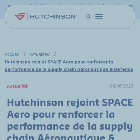
Aller au contenu principal
PFW.aero fait désormais partie du site web Hutchinson
Aerospace & Défense.
Accueil
Actualités
Hutchinson rejoint SPACE Aero pour renforcer la
performance de la supply chain Aéronautique & Défense
02/06/2026
Actualité
Hutchinson rejoint SPACE
Aero pour renforcer la
performance de la supply
chain Aéronautique &