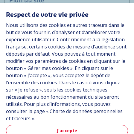
Plan du site
Respect de votre vie privée
Marchés
Nous utilisons des cookies et autres traceurs dans le
Solutions
but de vous fournir, d’analyser et d’améliorer votre
Ressources
expérience utilisateur. Conformément à la législation
À propos
française, certains cookies de mesure d'audience sont
Carrière
déposés par défaut. Vous pouvez à tout moment
Contact
modifier vos paramètres de cookies en cliquant sur le
bouton « Gérer mes cookies ». En cliquant sur le
bouton « J’accepte », vous acceptez le dépôt de
Suivez-nous
l’ensemble des cookies. Dans le cas où vous cliquez
sur « Je refuse », seuls les cookies techniques
Linkedin
nécessaires au bon fonctionnement du site seront
utilisés. Pour plus d’informations, vous pouvez
Instagram
consulter la page « Charte de données personnelles
et traceurs ».
Tous les sites Hutchinson
J'accepte