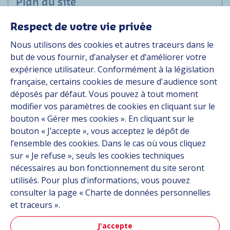
Plan du site
Respect de votre vie privée
Marchés
Nous utilisons des cookies et autres traceurs dans le
Solutions
but de vous fournir, d’analyser et d’améliorer votre
Ressources
expérience utilisateur. Conformément à la législation
À propos
française, certains cookies de mesure d'audience sont
Carrière
déposés par défaut. Vous pouvez à tout moment
Contact
modifier vos paramètres de cookies en cliquant sur le
bouton « Gérer mes cookies ». En cliquant sur le
bouton « J’accepte », vous acceptez le dépôt de
Suivez-nous
l’ensemble des cookies. Dans le cas où vous cliquez
sur « Je refuse », seuls les cookies techniques
Linkedin
nécessaires au bon fonctionnement du site seront
utilisés. Pour plus d’informations, vous pouvez
Instagram
consulter la page « Charte de données personnelles
et traceurs ».
Tous les sites Hutchinson
J'accepte