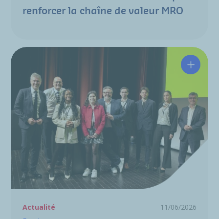
renforcer la chaîne de valeur MRO
Une ind
Actualité
11/06/2026