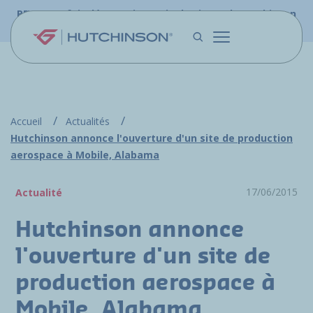
Aller au contenu principal
PFW.aero fait désormais partie du site web Hutchinson
Aerospace & Défense.
Accueil
Actualités
Hutchinson annonce l'ouverture d'un site de production
aerospace à Mobile, Alabama
17/06/2015
Actualité
Hutchinson annonce
l'ouverture d'un site de
production aerospace à
Mobile, Alabama