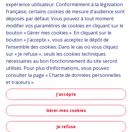
expérience utilisateur. Conformément à la législation
À propos
française, certains cookies de mesure d'audience sont
Carrière
déposés par défaut. Vous pouvez à tout moment
Contact
modifier vos paramètres de cookies en cliquant sur le
bouton « Gérer mes cookies ». En cliquant sur le
bouton « J’accepte », vous acceptez le dépôt de
Suivez-nous
l’ensemble des cookies. Dans le cas où vous cliquez
sur « Je refuse », seuls les cookies techniques
Linkedin
nécessaires au bon fonctionnement du site seront
utilisés. Pour plus d’informations, vous pouvez
Instagram
consulter la page « Charte de données personnelles
et traceurs ».
Tous les sites Hutchinson
J'accepte
Groupe Hutchinson
Gérer mes cookies
Automobile
Je refuse
Plan du site
CGU
Données personnelles
Crédits