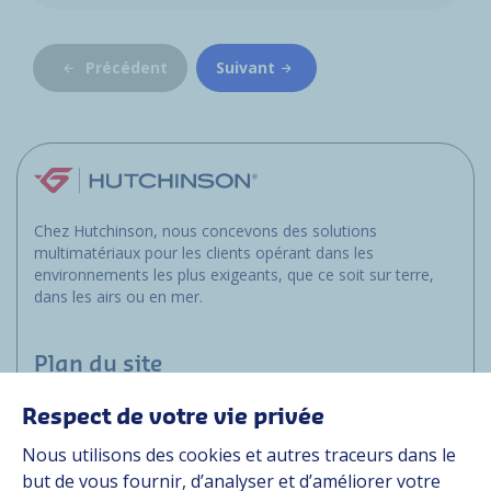
Précédent
Suivant
Chez Hutchinson, nous concevons des solutions
multimatériaux pour les clients opérant dans les
environnements les plus exigeants, que ce soit sur terre,
dans les airs ou en mer.
Plan du site
Respect de votre vie privée
Marchés
Nous utilisons des cookies et autres traceurs dans le
Solutions
but de vous fournir, d’analyser et d’améliorer votre
Ressources