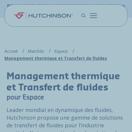
Aller au contenu principal
PFW.aero fait désormais partie du site web Hutchinson
Aerospace & Défense.
Accueil
Marchés
Espace
Management thermique et Transfert de fluides
Management thermique
et Transfert de fluides
pour Espace
Leader mondial en dynamique des fluides,
Hutchinson propose une gamme de solutions
de transfert de fluides pour l’industrie