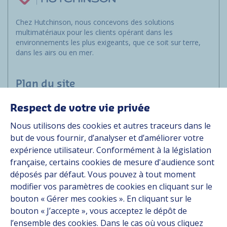
Chez Hutchinson, nous concevons des solutions
multimatériaux pour les clients opérant dans les
environnements les plus exigeants, que ce soit sur terre,
dans les airs ou en mer.
Plan du site
Respect de votre vie privée
Marchés
Nous utilisons des cookies et autres traceurs dans le
Solutions
but de vous fournir, d’analyser et d’améliorer votre
Ressources
expérience utilisateur. Conformément à la législation
À propos
française, certains cookies de mesure d'audience sont
Carrière
déposés par défaut. Vous pouvez à tout moment
Contact
modifier vos paramètres de cookies en cliquant sur le
bouton « Gérer mes cookies ». En cliquant sur le
bouton « J’accepte », vous acceptez le dépôt de
Suivez-nous
l’ensemble des cookies. Dans le cas où vous cliquez