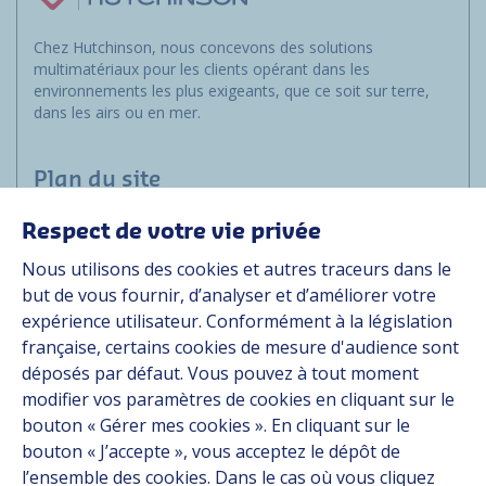
Chez Hutchinson, nous concevons des solutions
multimatériaux pour les clients opérant dans les
environnements les plus exigeants, que ce soit sur terre,
dans les airs ou en mer.
Plan du site
Respect de votre vie privée
Marchés
Nous utilisons des cookies et autres traceurs dans le
Solutions
but de vous fournir, d’analyser et d’améliorer votre
Ressources
expérience utilisateur. Conformément à la législation
À propos
française, certains cookies de mesure d'audience sont
Carrière
déposés par défaut. Vous pouvez à tout moment
Contact
modifier vos paramètres de cookies en cliquant sur le
bouton « Gérer mes cookies ». En cliquant sur le
bouton « J’accepte », vous acceptez le dépôt de
Suivez-nous
l’ensemble des cookies. Dans le cas où vous cliquez