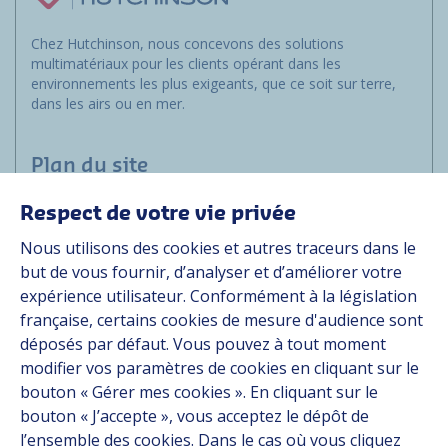
Chez Hutchinson, nous concevons des solutions
multimatériaux pour les clients opérant dans les
environnements les plus exigeants, que ce soit sur terre,
dans les airs ou en mer.
Plan du site
Respect de votre vie privée
Marchés
Nous utilisons des cookies et autres traceurs dans le
Solutions
but de vous fournir, d’analyser et d’améliorer votre
Ressources
expérience utilisateur. Conformément à la législation
À propos
française, certains cookies de mesure d'audience sont
Carrière
déposés par défaut. Vous pouvez à tout moment
Contact
modifier vos paramètres de cookies en cliquant sur le
bouton « Gérer mes cookies ». En cliquant sur le
bouton « J’accepte », vous acceptez le dépôt de
Suivez-nous
l’ensemble des cookies. Dans le cas où vous cliquez