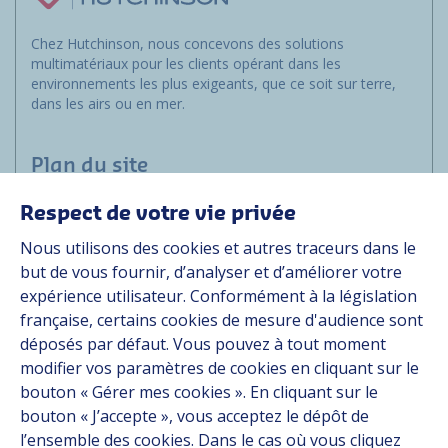
Chez Hutchinson, nous concevons des solutions
multimatériaux pour les clients opérant dans les
environnements les plus exigeants, que ce soit sur terre,
dans les airs ou en mer.
Plan du site
Respect de votre vie privée
Marchés
Nous utilisons des cookies et autres traceurs dans le
Solutions
but de vous fournir, d’analyser et d’améliorer votre
Ressources
expérience utilisateur. Conformément à la législation
À propos
française, certains cookies de mesure d'audience sont
Carrière
déposés par défaut. Vous pouvez à tout moment
Contact
modifier vos paramètres de cookies en cliquant sur le
bouton « Gérer mes cookies ». En cliquant sur le
bouton « J’accepte », vous acceptez le dépôt de
Suivez-nous
l’ensemble des cookies. Dans le cas où vous cliquez