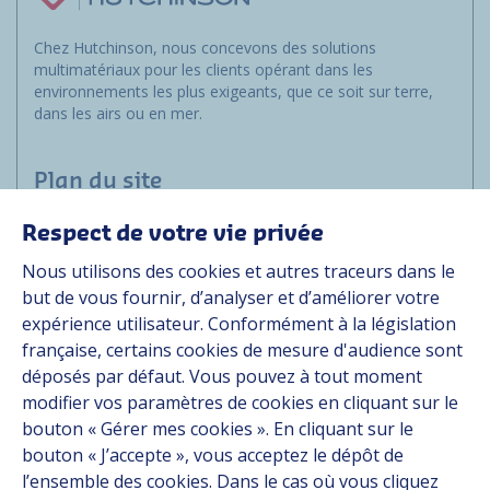
Chez Hutchinson, nous concevons des solutions
multimatériaux pour les clients opérant dans les
environnements les plus exigeants, que ce soit sur terre,
dans les airs ou en mer.
Plan du site
Respect de votre vie privée
Marchés
Nous utilisons des cookies et autres traceurs dans le
Solutions
but de vous fournir, d’analyser et d’améliorer votre
Ressources
expérience utilisateur. Conformément à la législation
À propos
française, certains cookies de mesure d'audience sont
Carrière
déposés par défaut. Vous pouvez à tout moment
Contact
modifier vos paramètres de cookies en cliquant sur le
bouton « Gérer mes cookies ». En cliquant sur le
bouton « J’accepte », vous acceptez le dépôt de
Suivez-nous
l’ensemble des cookies. Dans le cas où vous cliquez