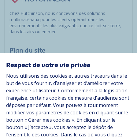
Chez Hutchinson, nous concevons des solutions
multimatériaux pour les clients opérant dans les
environnements les plus exigeants, que ce soit sur terre,
dans les airs ou en mer.
Plan du site
Respect de votre vie privée
Marchés
Nous utilisons des cookies et autres traceurs dans le
Solutions
but de vous fournir, d’analyser et d’améliorer votre
Ressources
expérience utilisateur. Conformément à la législation
À propos
française, certains cookies de mesure d'audience sont
Carrière
déposés par défaut. Vous pouvez à tout moment
Contact
modifier vos paramètres de cookies en cliquant sur le
bouton « Gérer mes cookies ». En cliquant sur le
bouton « J’accepte », vous acceptez le dépôt de
Suivez-nous
l’ensemble des cookies. Dans le cas où vous cliquez