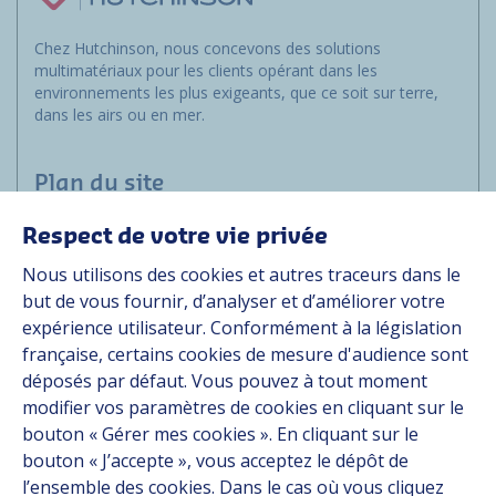
Chez Hutchinson, nous concevons des solutions
multimatériaux pour les clients opérant dans les
environnements les plus exigeants, que ce soit sur terre,
dans les airs ou en mer.
Plan du site
Respect de votre vie privée
Marchés
Nous utilisons des cookies et autres traceurs dans le
Solutions
but de vous fournir, d’analyser et d’améliorer votre
Ressources
expérience utilisateur. Conformément à la législation
À propos
française, certains cookies de mesure d'audience sont
Carrière
déposés par défaut. Vous pouvez à tout moment
Contact
modifier vos paramètres de cookies en cliquant sur le
bouton « Gérer mes cookies ». En cliquant sur le
bouton « J’accepte », vous acceptez le dépôt de
Suivez-nous
l’ensemble des cookies. Dans le cas où vous cliquez