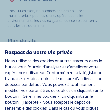
Chez Hutchinson, nous concevons des solutions
multimatériaux pour les clients opérant dans les
environnements les plus exigeants, que ce soit sur terre,
dans les airs ou en mer.
Plan du site
Respect de votre vie privée
Marchés
Nous utilisons des cookies et autres traceurs dans le
Solutions
but de vous fournir, d’analyser et d’améliorer votre
Ressources
expérience utilisateur. Conformément à la législation
À propos
française, certains cookies de mesure d'audience sont
Carrière
déposés par défaut. Vous pouvez à tout moment
Contact
modifier vos paramètres de cookies en cliquant sur le
bouton « Gérer mes cookies ». En cliquant sur le
bouton « J’accepte », vous acceptez le dépôt de
Suivez-nous
l’ensemble des cookies. Dans le cas où vous cliquez