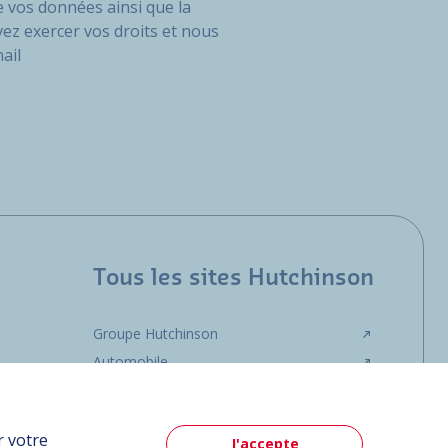
 vos données ainsi que la
vez exercer vos droits et nous
ail
Tous les sites Hutchinson
Groupe Hutchinson
Automobile
r votre
J'accepte