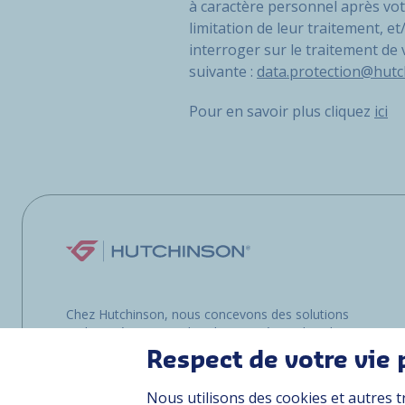
à caractère personnel après vot
limitation de leur traitement, 
interroger sur le traitement de
suivante :
data.protection@hut
Pour en savoir plus cliquez
ici
Chez Hutchinson, nous concevons des solutions
multimatériaux pour les clients opérant dans les
environnements les plus exigeants, que ce soit
Respect de votre vie 
sur terre, dans les airs ou en mer.
Nous utilisons des cookies et autres t