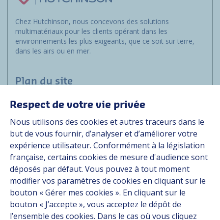
Chez Hutchinson, nous concevons des solutions
multimatériaux pour les clients opérant dans les
environnements les plus exigeants, que ce soit sur terre,
dans les airs ou en mer.
Plan du site
Respect de votre vie privée
Marchés
Nous utilisons des cookies et autres traceurs dans le
Solutions
but de vous fournir, d’analyser et d’améliorer votre
Ressources
expérience utilisateur. Conformément à la législation
À propos
française, certains cookies de mesure d'audience sont
Carrière
déposés par défaut. Vous pouvez à tout moment
Contact
modifier vos paramètres de cookies en cliquant sur le
bouton « Gérer mes cookies ». En cliquant sur le
bouton « J’accepte », vous acceptez le dépôt de
Suivez-nous
l’ensemble des cookies. Dans le cas où vous cliquez