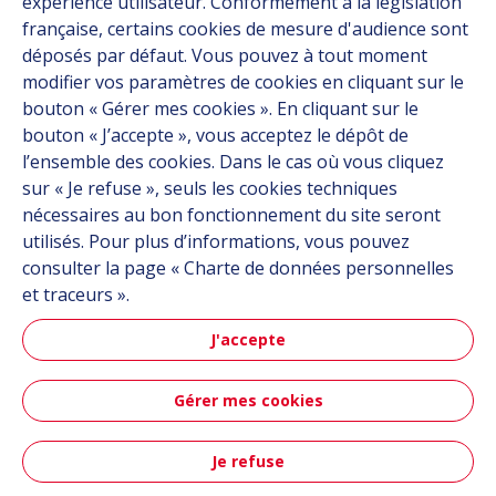
expérience utilisateur. Conformément à la législation
À propos
française, certains cookies de mesure d'audience sont
Carrière
déposés par défaut. Vous pouvez à tout moment
Contact
modifier vos paramètres de cookies en cliquant sur le
bouton « Gérer mes cookies ». En cliquant sur le
bouton « J’accepte », vous acceptez le dépôt de
Suivez-nous
l’ensemble des cookies. Dans le cas où vous cliquez
sur « Je refuse », seuls les cookies techniques
Linkedin
nécessaires au bon fonctionnement du site seront
utilisés. Pour plus d’informations, vous pouvez
Instagram
consulter la page « Charte de données personnelles
et traceurs ».
Tous les sites Hutchinson
J'accepte
Groupe Hutchinson
Gérer mes cookies
Automobile
Je refuse
Plan du site
CGU
Données personnelles
Crédits