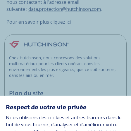
nous contactant à l’adresse email
suivante :
data.protection@hutchinson.com
.
Pour en savoir plus cliquez
ici
Chez Hutchinson, nous concevons des solutions
multimatériaux pour les clients opérant dans les
environnements les plus exigeants, que ce soit sur terre,
dans les airs ou en mer.
Plan du site
Respect de votre vie privée
Marchés
Nous utilisons des cookies et autres traceurs dans le
Solutions
but de vous fournir, d’analyser et d’améliorer votre
Ressources